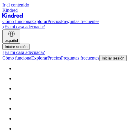
Ir al contenido
Kindred
Cómo funciona
Explorar
Precios
Preguntas frecuentes
¿Es mi casa adecuada?
español
Iniciar sesión
¿Es mi casa adecuada?
Cómo funciona
Explorar
Precios
Preguntas frecuentes
Iniciar sesión