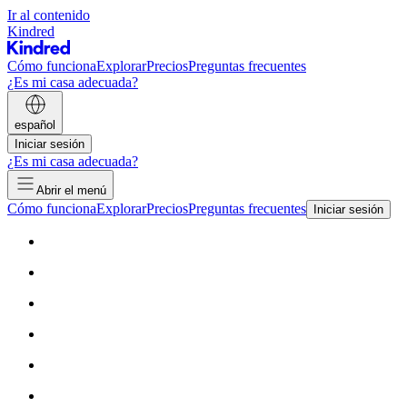
Ir al contenido
Kindred
Cómo funciona
Explorar
Precios
Preguntas frecuentes
¿Es mi casa adecuada?
español
Iniciar sesión
¿Es mi casa adecuada?
Abrir el menú
Cómo funciona
Explorar
Precios
Preguntas frecuentes
Iniciar sesión