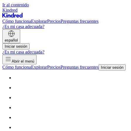
Ir al contenido
Kindred
Cómo funciona
Explorar
Precios
Preguntas frecuentes
¿Es mi casa adecuada?
español
Iniciar sesión
¿Es mi casa adecuada?
Abrir el menú
Cómo funciona
Explorar
Precios
Preguntas frecuentes
Iniciar sesión