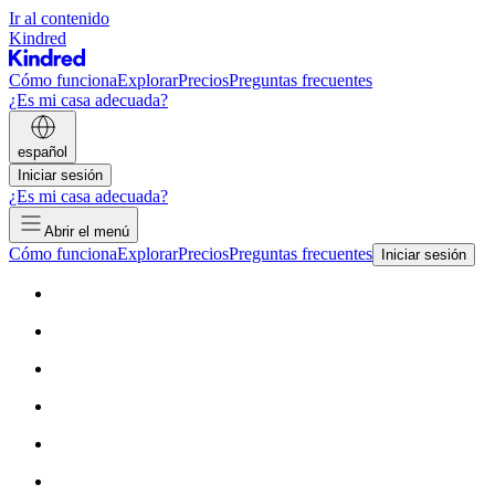
Ir al contenido
Kindred
Cómo funciona
Explorar
Precios
Preguntas frecuentes
¿Es mi casa adecuada?
español
Iniciar sesión
¿Es mi casa adecuada?
Abrir el menú
Cómo funciona
Explorar
Precios
Preguntas frecuentes
Iniciar sesión