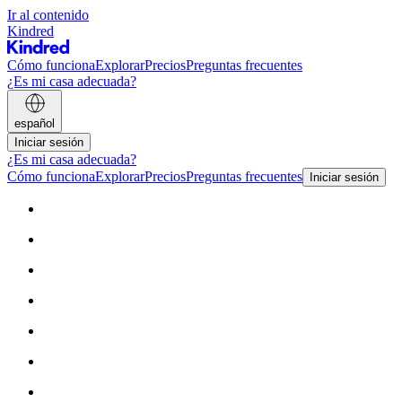
Ir al contenido
Kindred
Cómo funciona
Explorar
Precios
Preguntas frecuentes
¿Es mi casa adecuada?
español
Iniciar sesión
¿Es mi casa adecuada?
Cómo funciona
Explorar
Precios
Preguntas frecuentes
Iniciar sesión