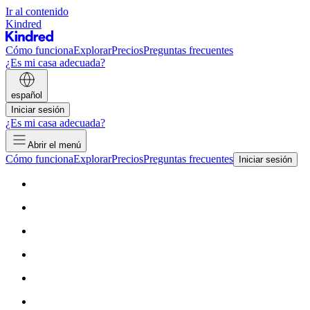
Ir al contenido
Kindred
Cómo funciona
Explorar
Precios
Preguntas frecuentes
¿Es mi casa adecuada?
español
Iniciar sesión
¿Es mi casa adecuada?
Abrir el menú
Cómo funciona
Explorar
Precios
Preguntas frecuentes
Iniciar sesión