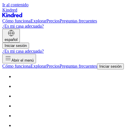
Ir al contenido
Kindred
Cómo funciona
Explorar
Precios
Preguntas frecuentes
¿Es mi casa adecuada?
español
Iniciar sesión
¿Es mi casa adecuada?
Abrir el menú
Cómo funciona
Explorar
Precios
Preguntas frecuentes
Iniciar sesión