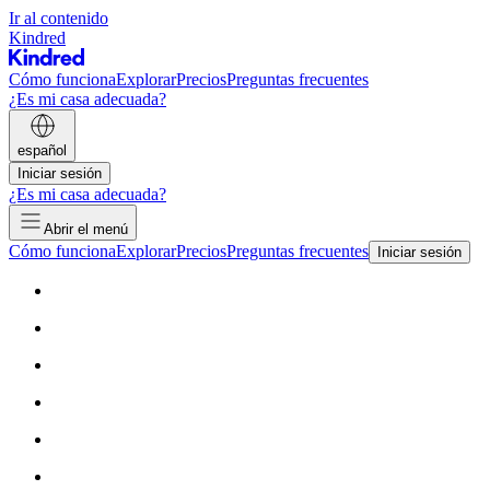
Ir al contenido
Kindred
Cómo funciona
Explorar
Precios
Preguntas frecuentes
¿Es mi casa adecuada?
español
Iniciar sesión
¿Es mi casa adecuada?
Abrir el menú
Cómo funciona
Explorar
Precios
Preguntas frecuentes
Iniciar sesión