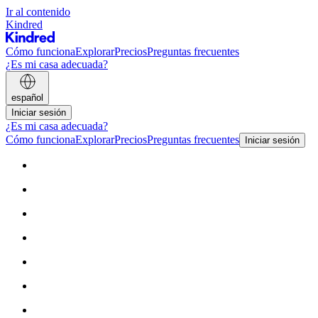
Ir al contenido
Kindred
Cómo funciona
Explorar
Precios
Preguntas frecuentes
¿Es mi casa adecuada?
español
Iniciar sesión
¿Es mi casa adecuada?
Cómo funciona
Explorar
Precios
Preguntas frecuentes
Iniciar sesión