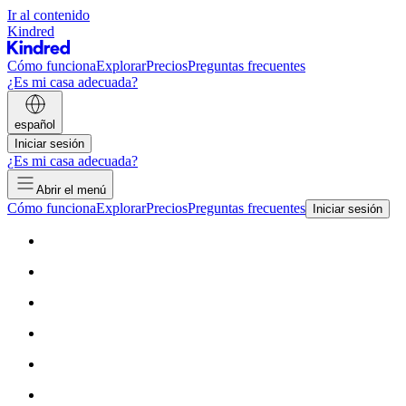
Ir al contenido
Kindred
Cómo funciona
Explorar
Precios
Preguntas frecuentes
¿Es mi casa adecuada?
español
Iniciar sesión
¿Es mi casa adecuada?
Abrir el menú
Cómo funciona
Explorar
Precios
Preguntas frecuentes
Iniciar sesión