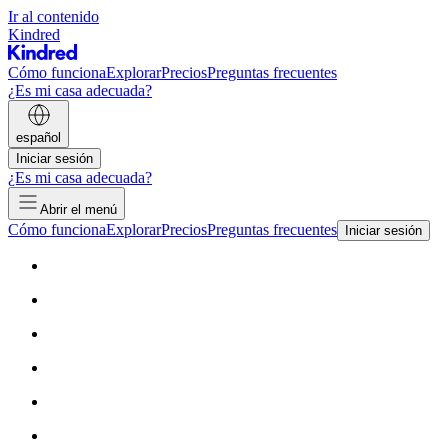
Ir al contenido
Kindred
Cómo funciona
Explorar
Precios
Preguntas frecuentes
¿Es mi casa adecuada?
español
Iniciar sesión
¿Es mi casa adecuada?
Abrir el menú
Cómo funciona
Explorar
Precios
Preguntas frecuentes
Iniciar sesión