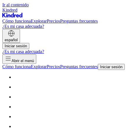
Ir al contenido
Kindred
Cómo funciona
Explorar
Precios
Preguntas frecuentes
¿Es mi casa adecuada?
español
Iniciar sesión
¿Es mi casa adecuada?
Abrir el menú
Cómo funciona
Explorar
Precios
Preguntas frecuentes
Iniciar sesión