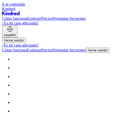
Ir al contenido
Kindred
Cómo funciona
Explorar
Precios
Preguntas frecuentes
¿Es mi casa adecuada?
español
Iniciar sesión
¿Es mi casa adecuada?
Cómo funciona
Explorar
Precios
Preguntas frecuentes
Iniciar sesión