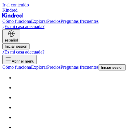
Ir al contenido
Kindred
Cómo funciona
Explorar
Precios
Preguntas frecuentes
¿Es mi casa adecuada?
español
Iniciar sesión
¿Es mi casa adecuada?
Abrir el menú
Cómo funciona
Explorar
Precios
Preguntas frecuentes
Iniciar sesión