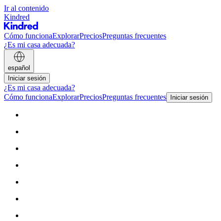
Ir al contenido
Kindred
Cómo funciona
Explorar
Precios
Preguntas frecuentes
¿Es mi casa adecuada?
español
Iniciar sesión
¿Es mi casa adecuada?
Cómo funciona
Explorar
Precios
Preguntas frecuentes
Iniciar sesión