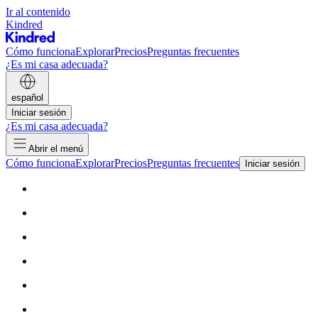
Ir al contenido
Kindred
Cómo funciona
Explorar
Precios
Preguntas frecuentes
¿Es mi casa adecuada?
español
Iniciar sesión
¿Es mi casa adecuada?
Abrir el menú
Cómo funciona
Explorar
Precios
Preguntas frecuentes
Iniciar sesión