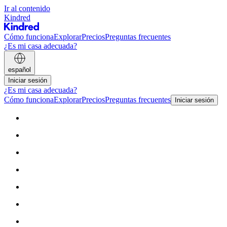
Ir al contenido
Kindred
Cómo funciona
Explorar
Precios
Preguntas frecuentes
¿Es mi casa adecuada?
español
Iniciar sesión
¿Es mi casa adecuada?
Cómo funciona
Explorar
Precios
Preguntas frecuentes
Iniciar sesión