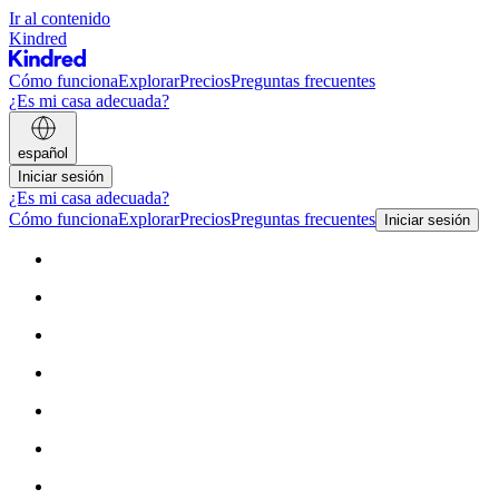
Ir al contenido
Kindred
Cómo funciona
Explorar
Precios
Preguntas frecuentes
¿Es mi casa adecuada?
español
Iniciar sesión
¿Es mi casa adecuada?
Cómo funciona
Explorar
Precios
Preguntas frecuentes
Iniciar sesión