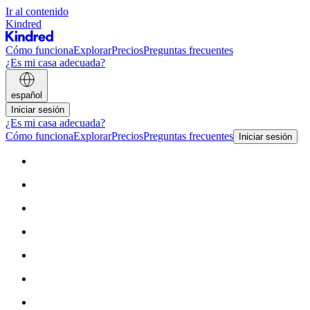
Ir al contenido
Kindred
Cómo funciona
Explorar
Precios
Preguntas frecuentes
¿Es mi casa adecuada?
español
Iniciar sesión
¿Es mi casa adecuada?
Cómo funciona
Explorar
Precios
Preguntas frecuentes
Iniciar sesión