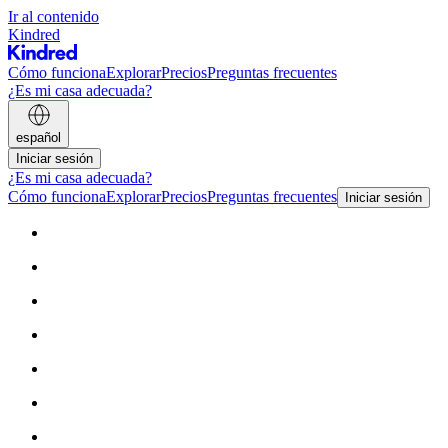
Ir al contenido
Kindred
Cómo funciona
Explorar
Precios
Preguntas frecuentes
¿Es mi casa adecuada?
español
Iniciar sesión
¿Es mi casa adecuada?
Cómo funciona
Explorar
Precios
Preguntas frecuentes
Iniciar sesión