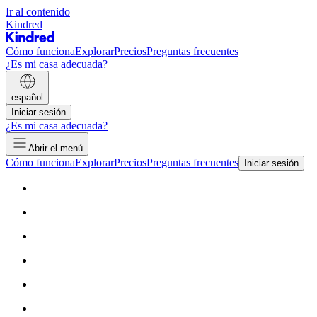
Ir al contenido
Kindred
Cómo funciona
Explorar
Precios
Preguntas frecuentes
¿Es mi casa adecuada?
español
Iniciar sesión
¿Es mi casa adecuada?
Abrir el menú
Cómo funciona
Explorar
Precios
Preguntas frecuentes
Iniciar sesión