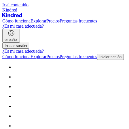
Ir al contenido
Kindred
Cómo funciona
Explorar
Precios
Preguntas frecuentes
¿Es mi casa adecuada?
español
Iniciar sesión
¿Es mi casa adecuada?
Cómo funciona
Explorar
Precios
Preguntas frecuentes
Iniciar sesión