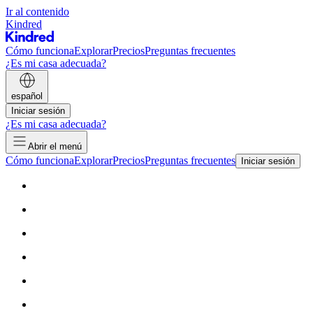
Ir al contenido
Kindred
Cómo funciona
Explorar
Precios
Preguntas frecuentes
¿Es mi casa adecuada?
español
Iniciar sesión
¿Es mi casa adecuada?
Abrir el menú
Cómo funciona
Explorar
Precios
Preguntas frecuentes
Iniciar sesión