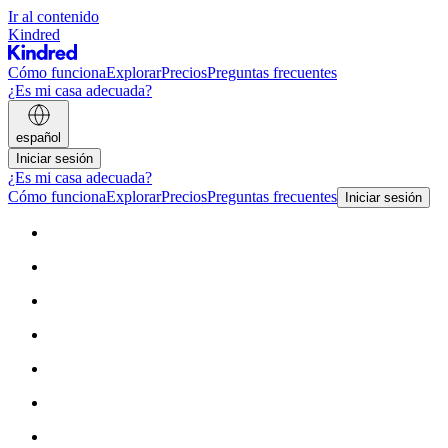
Ir al contenido
Kindred
Cómo funciona
Explorar
Precios
Preguntas frecuentes
¿Es mi casa adecuada?
español
Iniciar sesión
¿Es mi casa adecuada?
Cómo funciona
Explorar
Precios
Preguntas frecuentes
Iniciar sesión