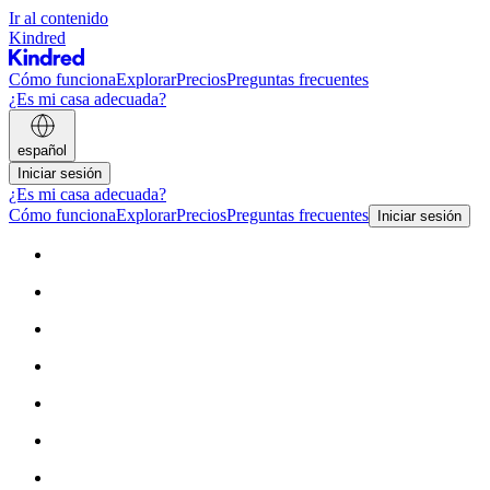
Ir al contenido
Kindred
Cómo funciona
Explorar
Precios
Preguntas frecuentes
¿Es mi casa adecuada?
español
Iniciar sesión
¿Es mi casa adecuada?
Cómo funciona
Explorar
Precios
Preguntas frecuentes
Iniciar sesión