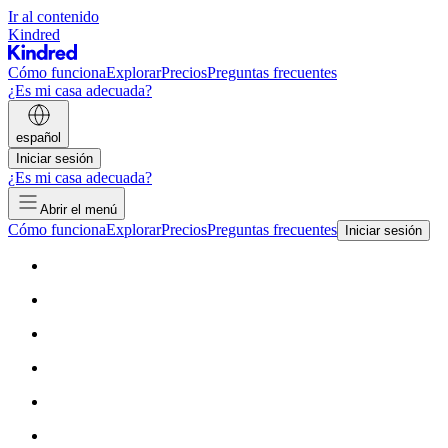
Ir al contenido
Kindred
Cómo funciona
Explorar
Precios
Preguntas frecuentes
¿Es mi casa adecuada?
español
Iniciar sesión
¿Es mi casa adecuada?
Abrir el menú
Cómo funciona
Explorar
Precios
Preguntas frecuentes
Iniciar sesión