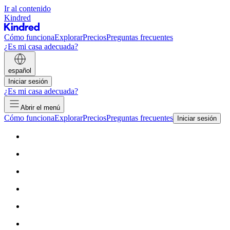
Ir al contenido
Kindred
Cómo funciona
Explorar
Precios
Preguntas frecuentes
¿Es mi casa adecuada?
español
Iniciar sesión
¿Es mi casa adecuada?
Abrir el menú
Cómo funciona
Explorar
Precios
Preguntas frecuentes
Iniciar sesión