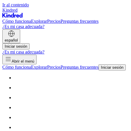
Ir al contenido
Kindred
Cómo funciona
Explorar
Precios
Preguntas frecuentes
¿Es mi casa adecuada?
español
Iniciar sesión
¿Es mi casa adecuada?
Abrir el menú
Cómo funciona
Explorar
Precios
Preguntas frecuentes
Iniciar sesión