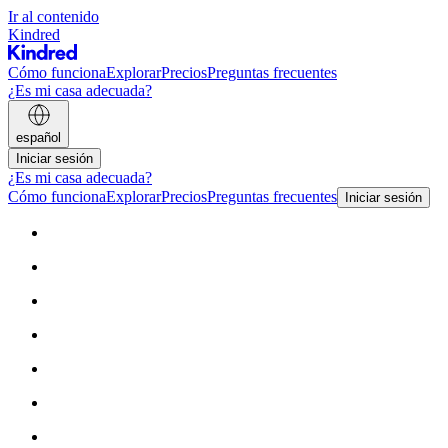
Ir al contenido
Kindred
Cómo funciona
Explorar
Precios
Preguntas frecuentes
¿Es mi casa adecuada?
español
Iniciar sesión
¿Es mi casa adecuada?
Cómo funciona
Explorar
Precios
Preguntas frecuentes
Iniciar sesión