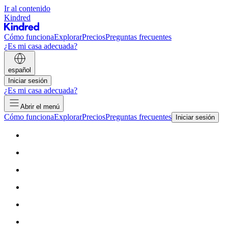
Ir al contenido
Kindred
Cómo funciona
Explorar
Precios
Preguntas frecuentes
¿Es mi casa adecuada?
español
Iniciar sesión
¿Es mi casa adecuada?
Abrir el menú
Cómo funciona
Explorar
Precios
Preguntas frecuentes
Iniciar sesión