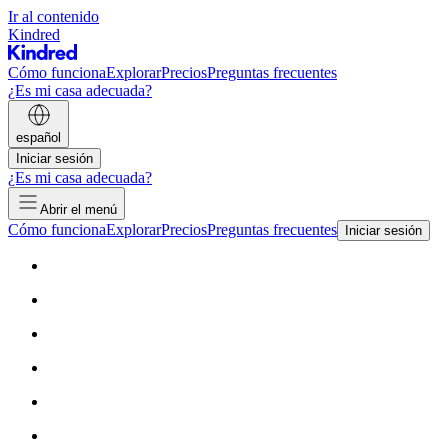
Ir al contenido
Kindred
Cómo funciona
Explorar
Precios
Preguntas frecuentes
¿Es mi casa adecuada?
español
Iniciar sesión
¿Es mi casa adecuada?
Abrir el menú
Cómo funciona
Explorar
Precios
Preguntas frecuentes
Iniciar sesión