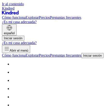
Ir al contenido
Kindred
Cómo funciona
Explorar
Precios
Preguntas frecuentes
¿Es mi casa adecuada?
español
Iniciar sesión
¿Es mi casa adecuada?
Abrir el menú
Cómo funciona
Explorar
Precios
Preguntas frecuentes
Iniciar sesión