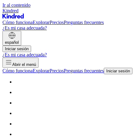
Ir al contenido
Kindred
Cómo funciona
Explorar
Precios
Preguntas frecuentes
¿Es mi casa adecuada?
español
Iniciar sesión
¿Es mi casa adecuada?
Abrir el menú
Cómo funciona
Explorar
Precios
Preguntas frecuentes
Iniciar sesión