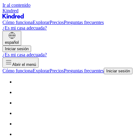
Ir al contenido
Kindred
Cómo funciona
Explorar
Precios
Preguntas frecuentes
¿Es mi casa adecuada?
español
Iniciar sesión
¿Es mi casa adecuada?
Abrir el menú
Cómo funciona
Explorar
Precios
Preguntas frecuentes
Iniciar sesión