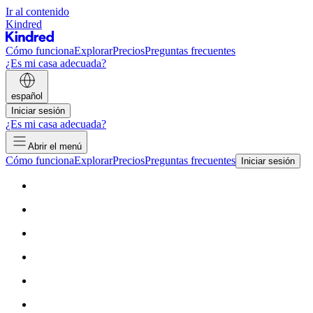
Ir al contenido
Kindred
Cómo funciona
Explorar
Precios
Preguntas frecuentes
¿Es mi casa adecuada?
español
Iniciar sesión
¿Es mi casa adecuada?
Abrir el menú
Cómo funciona
Explorar
Precios
Preguntas frecuentes
Iniciar sesión