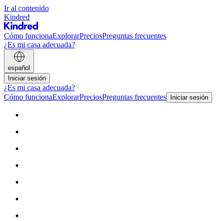
Ir al contenido
Kindred
Cómo funciona
Explorar
Precios
Preguntas frecuentes
¿Es mi casa adecuada?
español
Iniciar sesión
¿Es mi casa adecuada?
Cómo funciona
Explorar
Precios
Preguntas frecuentes
Iniciar sesión