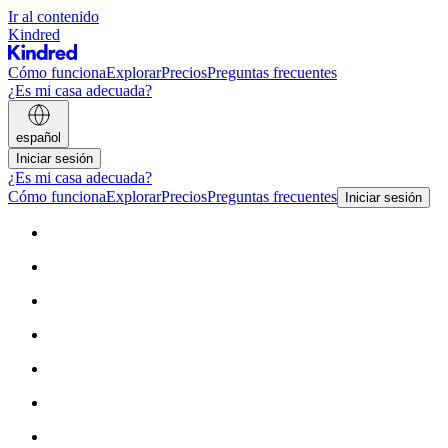
Ir al contenido
Kindred
Cómo funciona
Explorar
Precios
Preguntas frecuentes
¿Es mi casa adecuada?
español
Iniciar sesión
¿Es mi casa adecuada?
Cómo funciona
Explorar
Precios
Preguntas frecuentes
Iniciar sesión