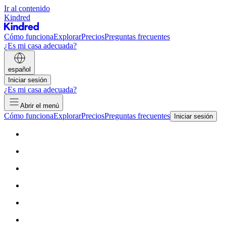
Ir al contenido
Kindred
Cómo funciona
Explorar
Precios
Preguntas frecuentes
¿Es mi casa adecuada?
español
Iniciar sesión
¿Es mi casa adecuada?
Abrir el menú
Cómo funciona
Explorar
Precios
Preguntas frecuentes
Iniciar sesión