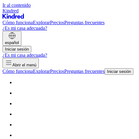
Ir al contenido
Kindred
Cómo funciona
Explorar
Precios
Preguntas frecuentes
¿Es mi casa adecuada?
español
Iniciar sesión
¿Es mi casa adecuada?
Abrir el menú
Cómo funciona
Explorar
Precios
Preguntas frecuentes
Iniciar sesión