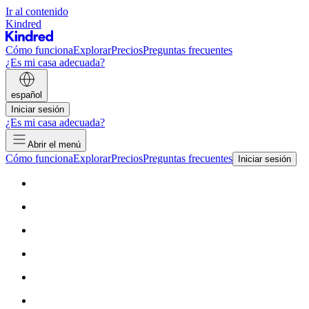
Ir al contenido
Kindred
Cómo funciona
Explorar
Precios
Preguntas frecuentes
¿Es mi casa adecuada?
español
Iniciar sesión
¿Es mi casa adecuada?
Abrir el menú
Cómo funciona
Explorar
Precios
Preguntas frecuentes
Iniciar sesión