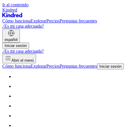
Ir al contenido
Kindred
Cómo funciona
Explorar
Precios
Preguntas frecuentes
¿Es mi casa adecuada?
español
Iniciar sesión
¿Es mi casa adecuada?
Abrir el menú
Cómo funciona
Explorar
Precios
Preguntas frecuentes
Iniciar sesión