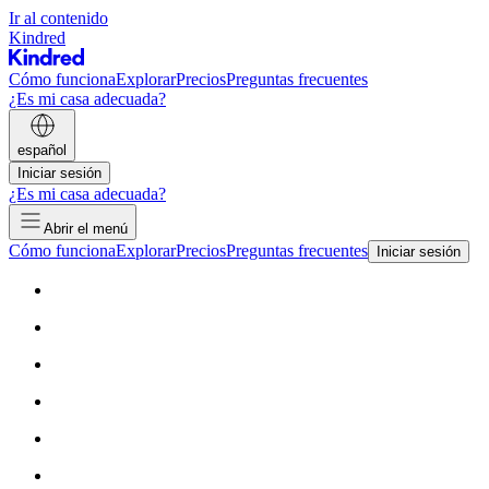
Ir al contenido
Kindred
Cómo funciona
Explorar
Precios
Preguntas frecuentes
¿Es mi casa adecuada?
español
Iniciar sesión
¿Es mi casa adecuada?
Abrir el menú
Cómo funciona
Explorar
Precios
Preguntas frecuentes
Iniciar sesión