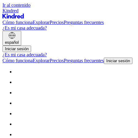
Ir al contenido
Kindred
Cómo funciona
Explorar
Precios
Preguntas frecuentes
¿Es mi casa adecuada?
español
Iniciar sesión
¿Es mi casa adecuada?
Cómo funciona
Explorar
Precios
Preguntas frecuentes
Iniciar sesión