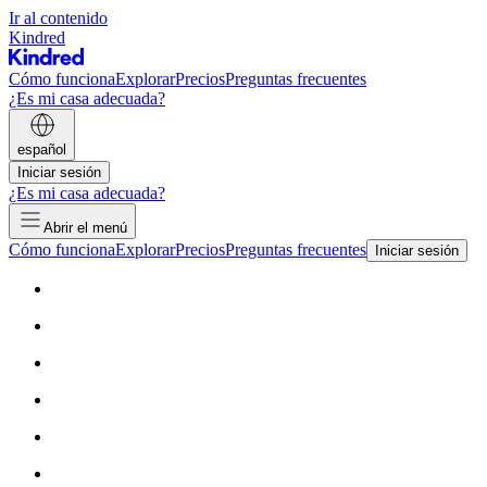
Ir al contenido
Kindred
Cómo funciona
Explorar
Precios
Preguntas frecuentes
¿Es mi casa adecuada?
español
Iniciar sesión
¿Es mi casa adecuada?
Abrir el menú
Cómo funciona
Explorar
Precios
Preguntas frecuentes
Iniciar sesión