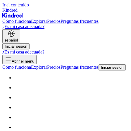
Ir al contenido
Kindred
Cómo funciona
Explorar
Precios
Preguntas frecuentes
¿Es mi casa adecuada?
español
Iniciar sesión
¿Es mi casa adecuada?
Abrir el menú
Cómo funciona
Explorar
Precios
Preguntas frecuentes
Iniciar sesión