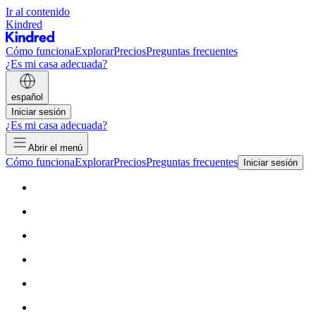
Ir al contenido
Kindred
Cómo funciona
Explorar
Precios
Preguntas frecuentes
¿Es mi casa adecuada?
español
Iniciar sesión
¿Es mi casa adecuada?
Abrir el menú
Cómo funciona
Explorar
Precios
Preguntas frecuentes
Iniciar sesión