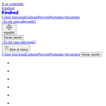
Ir al contenido
Kindred
Cómo funciona
Explorar
Precios
Preguntas frecuentes
¿Es mi casa adecuada?
español
Iniciar sesión
¿Es mi casa adecuada?
Abrir el menú
Cómo funciona
Explorar
Precios
Preguntas frecuentes
Iniciar sesión