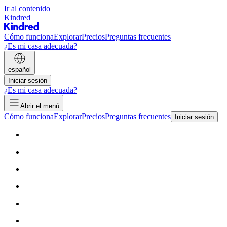
Ir al contenido
Kindred
Cómo funciona
Explorar
Precios
Preguntas frecuentes
¿Es mi casa adecuada?
español
Iniciar sesión
¿Es mi casa adecuada?
Abrir el menú
Cómo funciona
Explorar
Precios
Preguntas frecuentes
Iniciar sesión