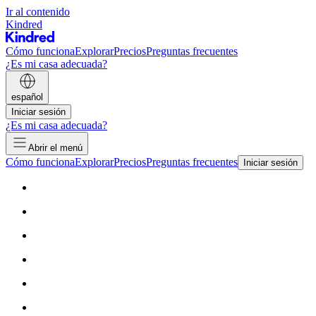
Ir al contenido
Kindred
Cómo funciona
Explorar
Precios
Preguntas frecuentes
¿Es mi casa adecuada?
español
Iniciar sesión
¿Es mi casa adecuada?
Abrir el menú
Cómo funciona
Explorar
Precios
Preguntas frecuentes
Iniciar sesión