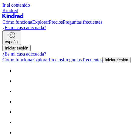
Ir al contenido
Kindred
Cómo funciona
Explorar
Precios
Preguntas frecuentes
¿Es mi casa adecuada?
español
Iniciar sesión
¿Es mi casa adecuada?
Cómo funciona
Explorar
Precios
Preguntas frecuentes
Iniciar sesión